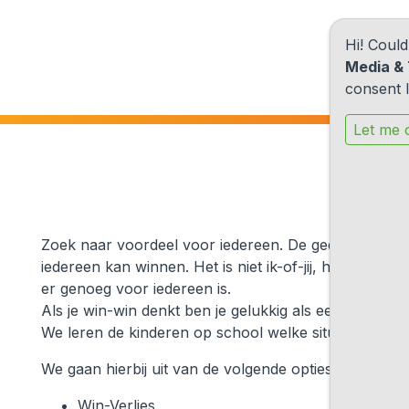
Hi! Coul
Media & 
consent l
Let me 
Zoek naar voordeel voor iedereen. De gedachte achte
iedereen kan winnen. Het is niet ik-of-jij, het is wij.
er genoeg voor iedereen is.
Als je win-win denkt ben je gelukkig als een ander i
We leren de kinderen op school welke situaties er zi
We gaan hierbij uit van de volgende opties:
Win-Verlies