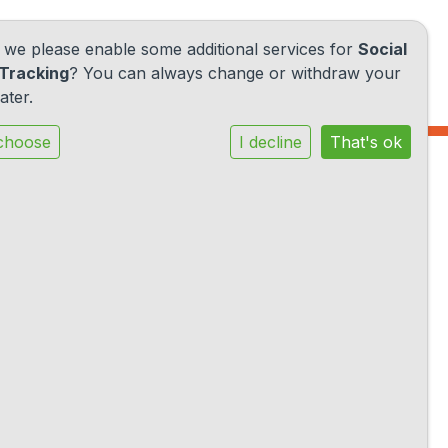
d we please enable some additional services for
Social
Tracking
? You can always change or withdraw your
ater.
choose
I decline
That's ok
r deze gewoonte is dat je gelooft dat
 Vanuit deze gedachte gaan we ervan uit dat
ets goeds overkomt.
jn.